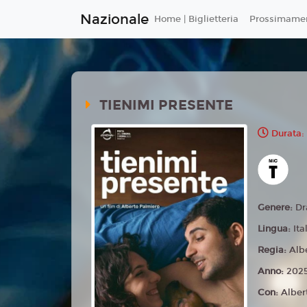
Nazionale
Home | Biglietteria
Prossimame
TIENIMI PRESENTE
Durata:
Genere:
D
Lingua:
Ita
Regia:
Alb
Anno:
202
Con:
Alber