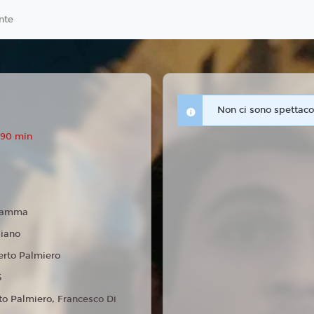
nte
Non ci sono spettacol
 90 min
ramma
liano
erto Palmiero
5
to Palmiero, Francesco Di